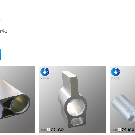
材
构件2