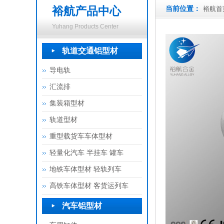
裕航产品中心
当前位置：
裕航首
Yuhang Products Center
轨道交通铝型材
导电轨
汇流排
集装箱型材
轨道型材
重型载货车车体型材
轻量化汽车 半挂车 罐车
地铁车体型材 轻轨列车
高铁车体型材 客货运列车
汽车铝型材