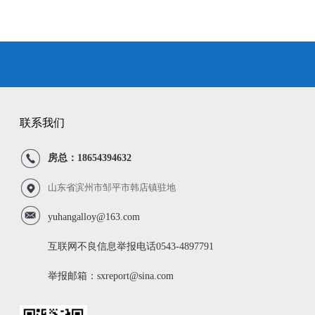
联系我们
房总：18654394632
山东省滨州市邹平市韩店镇驻地
yuhangalloy@163.com
互联网不良信息举报电话0543-4897791
举报邮箱：sxreport@sina.com