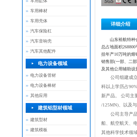
车用缸体
车用棒材
车用壳体
详细介绍
汽车保险杠
山东裕航特种合金
汽车音响壳
总占地面积2688
汽车其他配件
括年产10万吨的熔
销售部(一部、二
电力设备领域
及其他公用辅助设
电力设备管材
公司组建成立了由
电力设备棒材
科以上学历占90
其他应用
新产品。 公司主要设
/125MN)、以
建筑铝型材领域
公司主导产品为
建筑型材
船、航空航天、
建筑模板
其他科学技术领